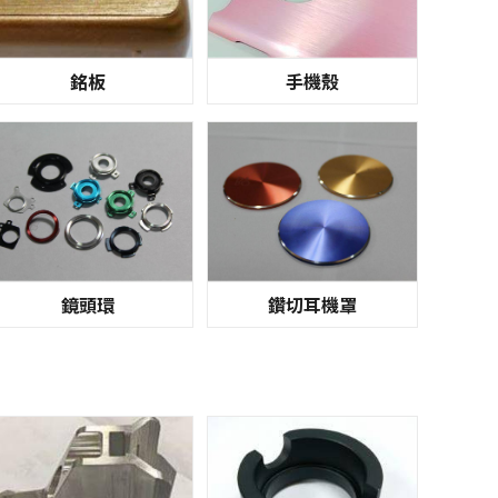
銘板
手機殼
鏡頭環
鑽切耳機罩