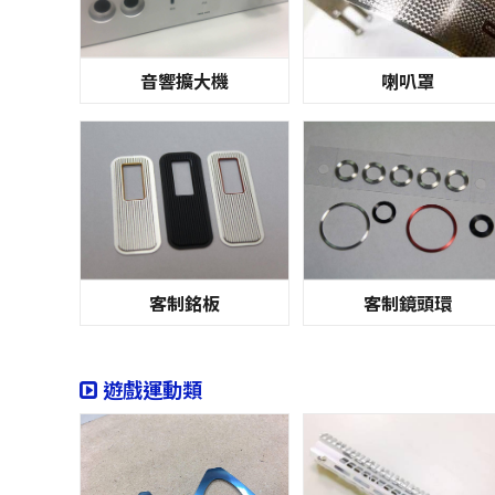
音響擴大機
喇叭罩
客制銘板
客制鏡頭環
遊戲運動類