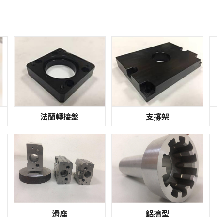
法蘭轉接盤
支撐架
滑座
鋁擠型