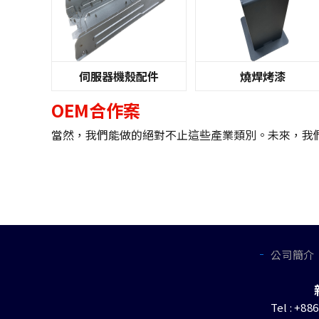
伺服器機殼配件
燒焊烤漆
OEM合作案
當然，我們能做的絕對不止這些產業類別。未來，我
公司簡介
Tel : +88