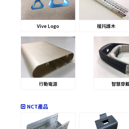
Vive Logo
槍托護木
行動電源
智慧穿
NCT產品