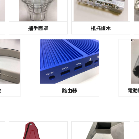
捕手面罩
槍托護木
戴
路由器
電動