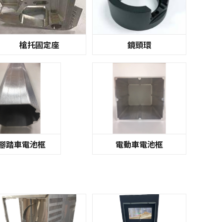
槍托固定座
鏡頭環
腳踏車電池框
電動車電池框