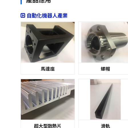
自動化機器人產業
馬達座
螺帽
超大型散熱片
滑軌