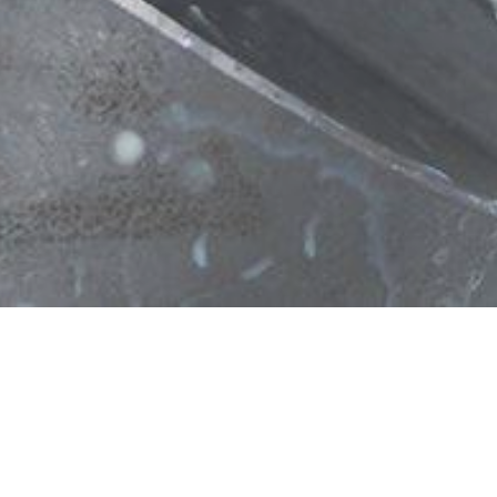
和遊戲運動。