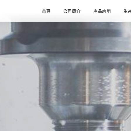
首頁
公司簡介
產品應用
生